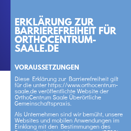
Kinderorthopädie
KOOPERATIONEN
Dr. Herwerth
Konservative Therapien
Dr. Goehtz
Operative Therapien
ERKLÄRUNG ZUR
AKTUELL
Neurochirurgie
BARRIEREFREIHEIT FÜR
Presse / Medien
Osteopathie
ORTHOCENTRUM-
Vorträge / Veranstaltungen
Osteoporose
KONTAKT
SAALE.DE
Stellenangebote
Diagnostik
Bad Neustadt
Sportchirurgie
Bad Kissingen
Sportmedizin
VORAUSSETZUNGEN
Knochenalter­bestimmung
Zweitmeinung Schulter & Knie
Diese Erklärung zur Barrierefreiheit gilt
für die unter https://www.orthocentrum-
saale.de veröffentlichte Website der
OrthoCentrum Saale Überörtliche
Gemeinschaftspraxis.
Als Unternehmen sind wir bemüht, unsere
Websites und mobilen Anwendungen im
Einklang mit den Bestimmungen des