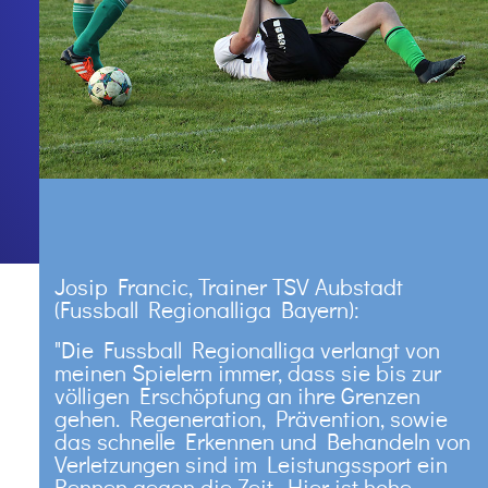
Kinderorthopädie
Dr. Herwerth
Konservative Therapien
Dr. Goehtz
Operative Therapien
Neurochirurgie
Osteopathie
Osteoporose
Diagnostik
Sportchirurgie
Sportmedizin
Knochenalter­bestimmung
Zweitmeinung Schulter & Knie
Josip Francic, Trainer TSV Aubstadt
(Fussball Regionalliga Bayern):
"Die Fussball Regionalliga verlangt von
KOOPERATIONEN
meinen Spielern immer, dass sie bis zur
völligen Erschöpfung an ihre Grenzen
AKTUELL
gehen. Regeneration, Prävention, sowie
das schnelle Erkennen und Behandeln von
Presse / Medien
Verletzungen sind im Leistungssport ein