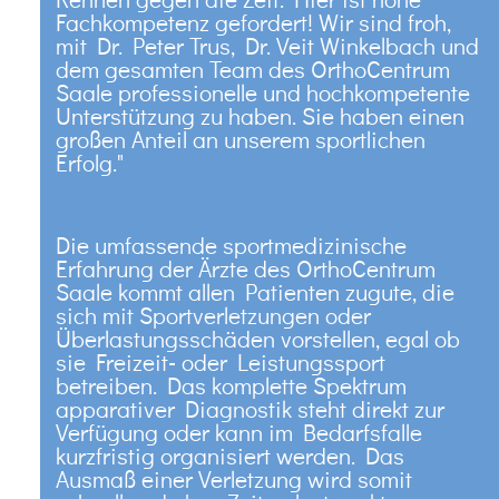
Rennen gegen die Zeit. Hier ist hohe
Vorträge / Veranstaltungen
KONTAKT
Fachkompetenz gefordert! Wir sind froh,
Stellenangebote
mit Dr. Peter Trus, Dr. Veit Winkelbach und
Bad Neustadt
dem gesamten Team des OrthoCentrum
Bad Kissingen
Saale professionelle und hochkompetente
Unterstützung zu haben. Sie haben einen
großen Anteil an unserem sportlichen
Erfolg."
Die umfassende sportmedizinische
Erfahrung der Ärzte des OrthoCentrum
Saale kommt allen Patienten zugute, die
sich mit Sportverletzungen oder
Überlastungsschäden vorstellen, egal ob
sie Freizeit- oder Leistungssport
betreiben. Das komplette Spektrum
apparativer Diagnostik steht direkt zur
Verfügung oder kann im Bedarfsfalle
kurzfristig organisiert werden. Das
Ausmaß einer Verletzung wird somit